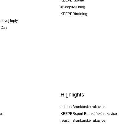
KEEPERbattle
#KeepItAll blog
KEEPERtraining
alovej lopty
 Day
Highlights
adidas Brankárske rukavice
rt
KEEPERsport Brankářské rukavice
reusch Brankárske rukavice
uhlsport Brankárske rukavice