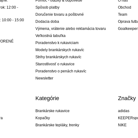
ajne:
Pomoc - otázky & odpovede
O nás
ok: 12:00 -
Spôsob platby
Obchod
Doručenie tovaru a poštovné
Team
: 10:00 - 15:00
Dodacia doba
Oprava futb
Výmena, vrátenie alebo reklamácia tovaru
Goalkeeper
Veľkostná tabuľka
ATVORENÉ
Poradenstvo k rukaviciam
Modely brankárskych rukavíc
Strihy brankárskych rukavíc
Starostlivosť o rukavice
Poradenstvo o penách rukavíc
Newsletter
Kategórie
Značky
Brankárske rukavice
adidas
ra
Kopačky
KEEPERspo
Brankárske tepláky, trenky
NIKE
Brankárske dresy
Puma