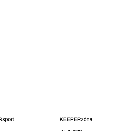
sport
KEEPERzóna