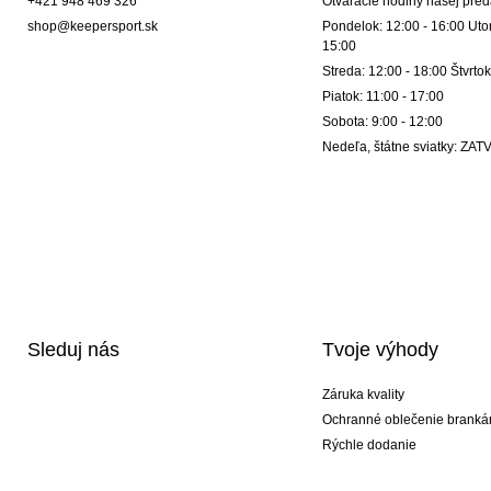
+421 948 469 326
Otváracie hodiny našej pred
shop@keepersport.sk
Pondelok: 12:00 - 16:00 Utor
15:00
Streda: 12:00 - 18:00 Štvrtok
Piatok: 11:00 - 17:00
Sobota: 9:00 - 12:00
Nedeľa, štátne sviatky: Z
Sleduj nás
Tvoje výhody
Záruka kvality
Ochranné oblečenie branká
Rýchle dodanie
Potlač