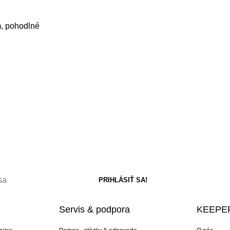
m, pohodlné
Servis & podpora
KEEPER