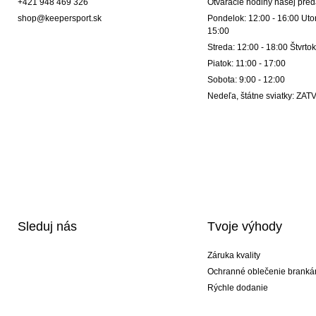
+421 948 469 326
Otváracie hodiny našej pred
shop@keepersport.sk
Pondelok: 12:00 - 16:00 Utor
15:00
Streda: 12:00 - 18:00 Štvrtok
Piatok: 11:00 - 17:00
Sobota: 9:00 - 12:00
Nedeľa, štátne sviatky: Z
Sleduj nás
Tvoje výhody
Záruka kvality
Ochranné oblečenie branká
Rýchle dodanie
Potlač