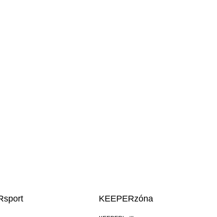
sport
KEEPERzóna