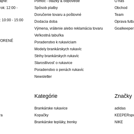
ajne:
Pomoc - otázky & odpovede
O nás
ok: 12:00 -
Spôsob platby
Obchod
Doručenie tovaru a poštovné
Team
: 10:00 - 15:00
Dodacia doba
Oprava futb
Výmena, vrátenie alebo reklamácia tovaru
Goalkeeper
Veľkostná tabuľka
ATVORENÉ
Poradenstvo k rukaviciam
Modely brankárskych rukavíc
Strihy brankárskych rukavíc
Starostlivosť o rukavice
Poradenstvo o penách rukavíc
Newsletter
Kategórie
Značky
Brankárske rukavice
adidas
ra
Kopačky
KEEPERspo
Brankárske tepláky, trenky
NIKE
Brankárske dresy
Puma