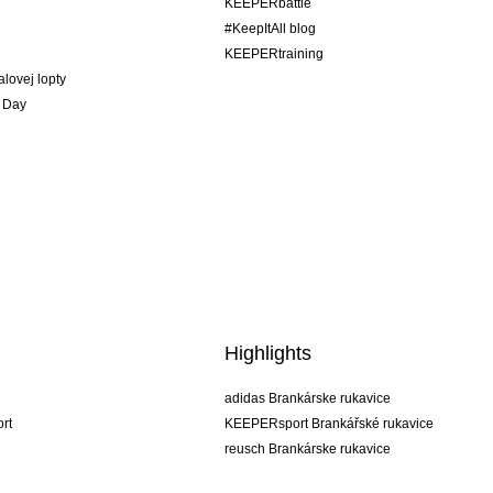
KEEPERbattle
#KeepItAll blog
KEEPERtraining
alovej lopty
 Day
Highlights
adidas Brankárske rukavice
rt
KEEPERsport Brankářské rukavice
reusch Brankárske rukavice
uhlsport Brankárske rukavice