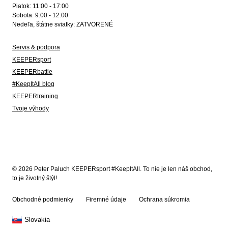
Piatok: 11:00 - 17:00
Sobota: 9:00 - 12:00
Nedeľa, štátne sviatky: ZATVORENÉ
Servis & podpora
KEEPERsport
KEEPERbattle
#KeepItAll blog
KEEPERtraining
Tvoje výhody
© 2026 Peter Paluch KEEPERsport #KeepItAll. To nie je len náš obchod,
to je životný štýl!
Obchodné podmienky
Firemné údaje
Ochrana súkromia
Slovakia