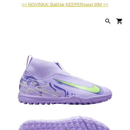
>> NOVINKA: Balíček KEEPERsport WM <<