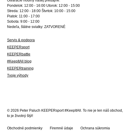
Otváracie hodiny našej predajne:
Pondelok: 12:00 - 16:00 Utorok: 12:00 - 15:00
Streda: 12:00 - 18:00 Štvrtok: 10:00 - 15:00
Piatok: 11:00 - 17:00
Sobota: 9:00 - 12:00
Nedeľa, štátne sviatky: ZATVORENÉ
Servis & podpora
KEEPERsport
KEEPERbattle
#KeepItAll blog
KEEPERtraining
Tvoje výhody
© 2026 Peter Paluch KEEPERsport #KeepItAll. To nie je len náš obchod,
to je životný štýl!
Obchodné podmienky
Firemné údaje
Ochrana súkromia