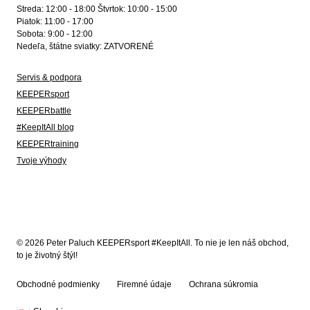
Streda: 12:00 - 18:00 Štvrtok: 10:00 - 15:00
Piatok: 11:00 - 17:00
Sobota: 9:00 - 12:00
Nedeľa, štátne sviatky: ZATVORENÉ
Servis & podpora
KEEPERsport
KEEPERbattle
#KeepItAll blog
KEEPERtraining
Tvoje výhody
© 2026 Peter Paluch KEEPERsport #KeepItAll. To nie je len náš obchod,
to je životný štýl!
Obchodné podmienky
Firemné údaje
Ochrana súkromia