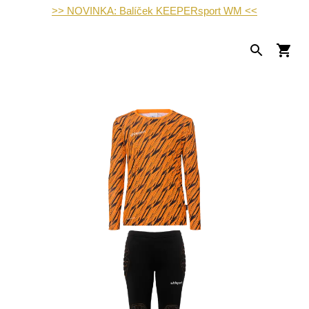
>> NOVINKA: Balíček KEEPERsport WM <<