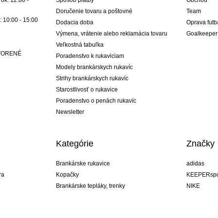
ok: 12:00 -
Spôsob platby
Obchod
Doručenie tovaru a poštovné
Team
: 10:00 - 15:00
Dodacia doba
Oprava futb
Výmena, vrátenie alebo reklamácia tovaru
Goalkeeper
Veľkostná tabuľka
ATVORENÉ
Poradenstvo k rukaviciam
Modely brankárskych rukavíc
Strihy brankárskych rukavíc
Starostlivosť o rukavice
Poradenstvo o penách rukavíc
Newsletter
Kategórie
Značky
Brankárske rukavice
adidas
ra
Kopačky
KEEPERspo
Brankárske tepláky, trenky
NIKE
Brankárske dresy
Puma
ukavíc
Brankárske spodky
REUSCH