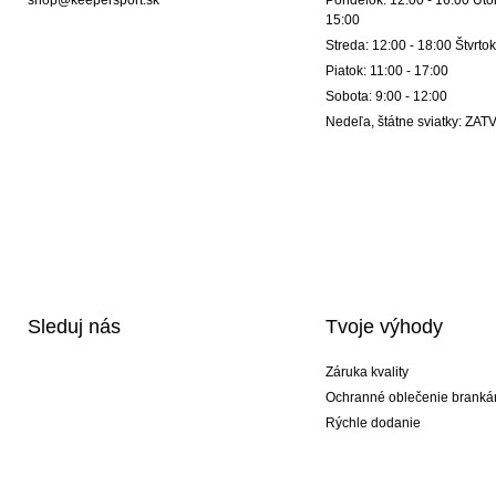
shop@keepersport.sk
Pondelok: 12:00 - 16:00 Utor
15:00
Streda: 12:00 - 18:00 Štvrtok
Piatok: 11:00 - 17:00
Sobota: 9:00 - 12:00
Nedeľa, štátne sviatky: Z
Sleduj nás
Tvoje výhody
Záruka kvality
Ochranné oblečenie branká
Rýchle dodanie
Potlač
Exkluzívne špeciálne typy r