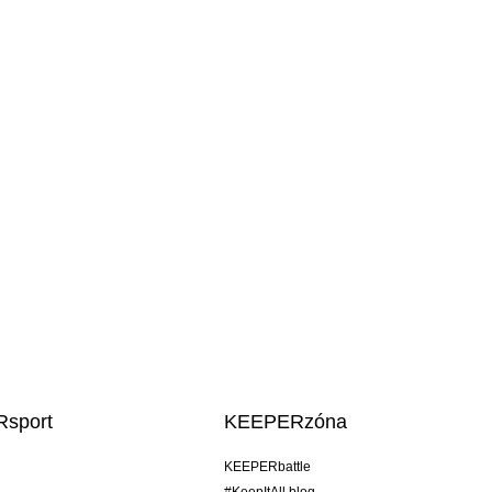
sport
KEEPERzóna
KEEPERbattle