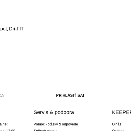
pot, Dri-FIT
Servis & podpora
KEEPER
ajne:
Pomoc - otázky & odpovede
O nás