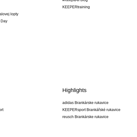
#KeepItAll blog
KEEPERtraining
alovej lopty
 Day
Highlights
adidas Brankárske rukavice
rt
KEEPERsport Brankářské rukavice
reusch Brankárske rukavice
uhlsport Brankárske rukavice
rehab Brankárske rukavice