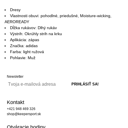
Dresy
Vlastnosti obuvi: pohodlné, priedušné, Moisture-wicking,
AEROREADY
Dĺžka rukávov: Dlhý rukáv
Výstrih: Okrúhly strih na krku
Aplikácia: zápas
Značka: adidas
Farba: light ružová
Pohlavie: Muž
Newsletter
Kontakt
+421 948 469 326
shop@keepersport.sk
Otváracie hodiny