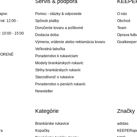
Servis & podpora
KEEPER
ajne:
Pomoc - otázky & odpovede
O nás
ok: 12:00 -
Spôsob platby
Obchod
Doručenie tovaru a poštovné
Team
: 10:00 - 15:00
Dodacia doba
Oprava futb
Výmena, vrátenie alebo reklamácia tovaru
Goalkeeper
Veľkostná tabuľka
ATVORENÉ
Poradenstvo k rukaviciam
Modely brankárskych rukavíc
Strihy brankárskych rukavíc
Starostlivosť o rukavice
Poradenstvo o penách rukavíc
Newsletter
Kategórie
Značky
Brankárske rukavice
adidas
ra
Kopačky
KEEPERspo