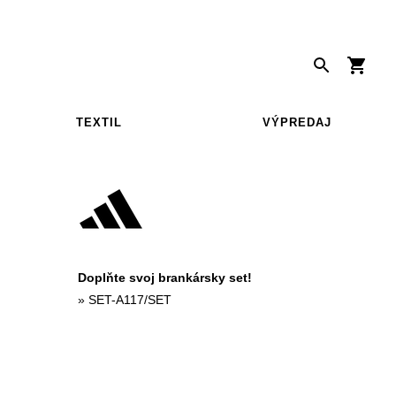
TEXTIL
VÝPREDAJ
Doplňte svoj brankársky set!
»
SET-A117/SET