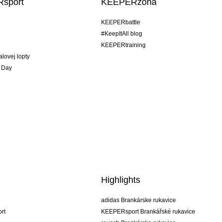
sport
KEEPERzóna
KEEPERbattle
#KeepItAll blog
KEEPERtraining
alovej lopty
 Day
Highlights
adidas Brankárske rukavice
rt
KEEPERsport Brankářské rukavice