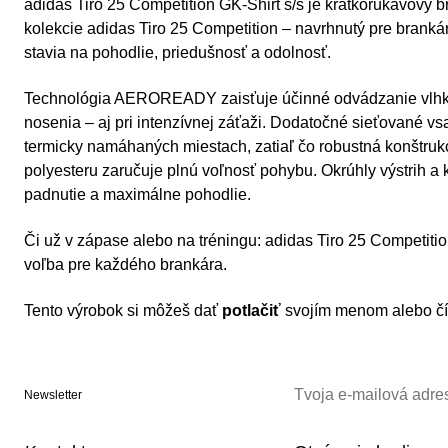
adidas Tiro 25 Competition GK-Shirt s/s je krátkorukávový 
kolekcie adidas Tiro 25 Competition – navrhnutý pre branká
stavia na pohodlie, priedušnosť a odolnosť.
Technológia AEROREADY zaisťuje účinné odvádzanie vlhkost
nosenia – aj pri intenzívnej záťaži. Dodatočné sieťované vs
termicky namáhaných miestach, zatiaľ čo robustná konštru
polyesteru zaručuje plnú voľnosť pohybu. Okrúhly výstrih a 
padnutie a maximálne pohodlie.
Či už v zápase alebo na tréningu: adidas Tiro 25 Competitio
voľba pre každého brankára.
Tento výrobok si môžeš dať
potlačiť
svojím menom alebo čí
Newsletter