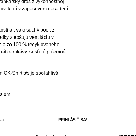
brankársky dres z výkonnostnej
rov, ktorí v zápasovom nasadení
i a trvalo suchý pocit z
adky zlepšujú ventiláciu v
kcia zo 100 % recyklovaného
krátke rukávy zaisťujú príjemné
n GK-Shirt s/s je spoľahlivá
slom!