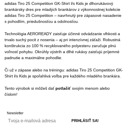
adidas Tiro 25 Competition GK-Shirt l/s Kids je dlhorukávový
brankársky dres pre mladých brankárov z výkonnostnej kolekcie
adidas Tiro 25 Competition – navrhnutý pre zápasové nasadenie
s pohodlím, priedušnosťou a odolnosťou.
Technológia AEROREADY zaisťuje účinné odvádzanie vlhkosti a
trvalo suchý pocit z nosenia – aj pri intenzívnej záťaži. Robustná
konštrukcia zo 100 % recyklovaného polyesteru zaručuje plnú
voľnosť pohybu. Okrúhly výstrih a dlhé rukávy zaisťujú príjemné
padnutie a maximálne pohodlie.
Či už v zápase alebo na tréningu: adidas Tiro 25 Competition GK-
Shirt l/s Kids je spoľahlivá voľba pre každého mladého brankára.
Tento výrobok si môžeš dať
potlačiť
svojím menom alebo
číslom!
Newsletter