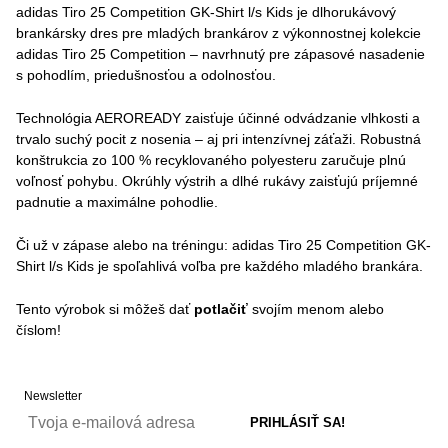
adidas Tiro 25 Competition GK-Shirt l/s Kids je dlhorukávový
brankársky dres pre mladých brankárov z výkonnostnej kolekcie
adidas Tiro 25 Competition – navrhnutý pre zápasové nasadenie
s pohodlím, priedušnosťou a odolnosťou.
Technológia AEROREADY zaisťuje účinné odvádzanie vlhkosti a
trvalo suchý pocit z nosenia – aj pri intenzívnej záťaži. Robustná
konštrukcia zo 100 % recyklovaného polyesteru zaručuje plnú
voľnosť pohybu. Okrúhly výstrih a dlhé rukávy zaisťujú príjemné
padnutie a maximálne pohodlie.
Či už v zápase alebo na tréningu: adidas Tiro 25 Competition GK-
Shirt l/s Kids je spoľahlivá voľba pre každého mladého brankára.
Tento výrobok si môžeš dať
potlačiť
svojím menom alebo
číslom!
Newsletter