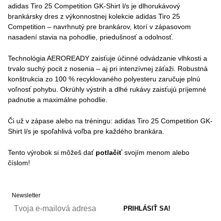
adidas Tiro 25 Competition GK-Shirt l/s je dlhorukávový
brankársky dres z výkonnostnej kolekcie adidas Tiro 25
Competition – navrhnutý pre brankárov, ktorí v zápasovom
nasadení stavia na pohodlie, priedušnosť a odolnosť.
Technológia AEROREADY zaisťuje účinné odvádzanie vlhkosti a
trvalo suchý pocit z nosenia – aj pri intenzívnej záťaži. Robustná
konštrukcia zo 100 % recyklovaného polyesteru zaručuje plnú
voľnosť pohybu. Okrúhly výstrih a dlhé rukávy zaisťujú príjemné
padnutie a maximálne pohodlie.
Či už v zápase alebo na tréningu: adidas Tiro 25 Competition GK-
Shirt l/s je spoľahlivá voľba pre každého brankára.
Tento výrobok si môžeš dať
potlačiť
svojím menom alebo
číslom!
Newsletter