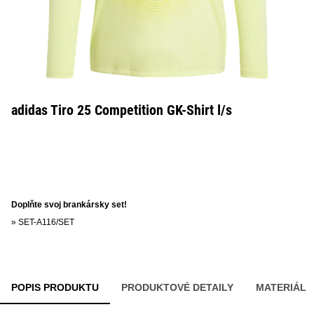
adidas Tiro 25 Competition GK-Shirt l/s
Doplňte svoj brankársky set!
»
SET-A116/SET
POPIS PRODUKTU
PRODUKTOVÉ DETAILY
MATERIÁL