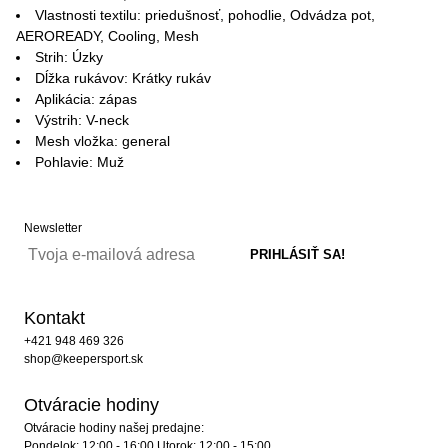
Vlastnosti textilu: priedušnosť, pohodlie, Odvádza pot,
AEROREADY, Cooling, Mesh
Strih: Úzky
Dĺžka rukávov: Krátky rukáv
Aplikácia: zápas
Výstrih: V-neck
Mesh vložka: general
Pohlavie: Muž
Newsletter
Kontakt
+421 948 469 326
shop@keepersport.sk
Otváracie hodiny
Otváracie hodiny našej predajne:
Pondelok: 12:00 - 16:00 Utorok: 12:00 - 15:00