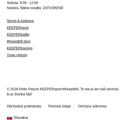
Sobota: 9:00 - 12:00
Nedeľa, štátne sviatky: ZATVORENÉ
Servis & podpora
KEEPERsport
KEEPERbattle
#KeepItAll blog
KEEPERtraining
Tvoje výhody
© 2026 Peter Paluch KEEPERsport #KeepItAll. To nie je len náš obchod,
to je životný štýl!
Obchodné podmienky
Firemné údaje
Ochrana súkromia
Slovakia