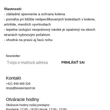
Vlastnosti:
- základné spevnenie a ochrana kolena
- pomáha pri bližšie nešpecifikovaných bolestiach v kolene,
artritíde, menších vyvrtnutiach
- tepelne izolujúci neoprénový návlek je opatrený na oboch
stranách nylonovým poťahom
- vhodná na pravú aj ľavú nohu
Newsletter
Kontakt
+421 948 469 326
shop@keepersport.sk
Otváracie hodiny
Otváracie hodiny našej predajne:
Pondelok: 12:00 - 16:00 Utorok: 12:00 - 15:00