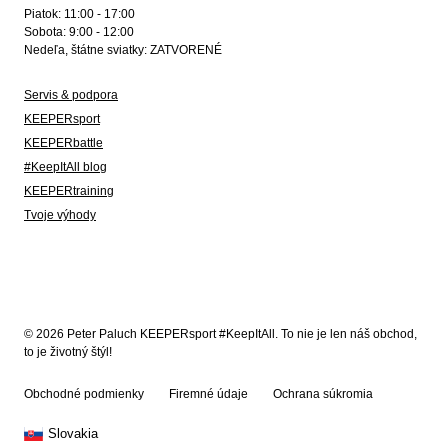
Piatok: 11:00 - 17:00
Sobota: 9:00 - 12:00
Nedeľa, štátne sviatky: ZATVORENÉ
Servis & podpora
KEEPERsport
KEEPERbattle
#KeepItAll blog
KEEPERtraining
Tvoje výhody
© 2026 Peter Paluch KEEPERsport #KeepItAll. To nie je len náš obchod,
to je životný štýl!
Obchodné podmienky
Firemné údaje
Ochrana súkromia
Slovakia