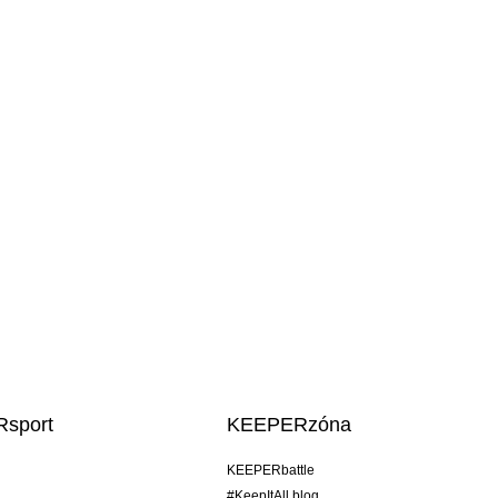
sport
KEEPERzóna
KEEPERbattle
#KeepItAll blog