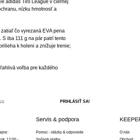
nie adidas Tiro League v čiernej
 ochranu, nízku hmotnosť a
 zatiaľ čo vyrezaná EVA pena
 S iba 111 g na pár patrí tento
rilieha k holeni a znižuje trenie;
oľahlivá voľba pre každého
Servis & podpora
KEEPER
ajne:
Pomoc - otázky & odpovede
O nás
ok: 12:00 -
Spôsob platby
Obchod