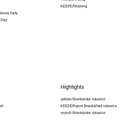
KEEPERtraining
alovej lopty
 Day
Highlights
adidas Brankárske rukavice
rt
KEEPERsport Brankářské rukavice
reusch Brankárske rukavice
uhlsport Brankárske rukavice
rehab Brankárske rukavice