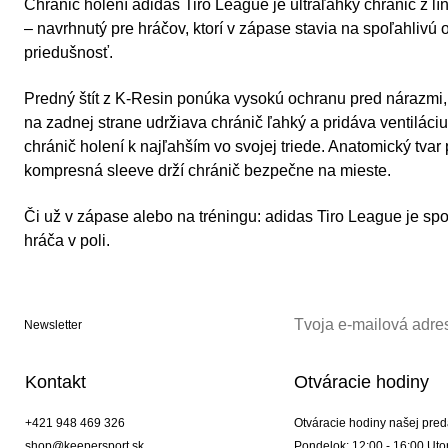
Chránič holení adidas Tiro League je ultraľahký chránič z lí
– navrhnutý pre hráčov, ktorí v zápase stavia na spoľahlivú
priedušnosť.
Predný štít z K-Resin ponúka vysokú ochranu pred nárazmi,
na zadnej strane udržiava chránič ľahký a pridáva ventiláciu.
chránič holení k najľahším vo svojej triede. Anatomický tvar p
kompresná sleeve drží chránič bezpečne na mieste.
Či už v zápase alebo na tréningu: adidas Tiro League je sp
hráča v poli.
Newsletter
Kontakt
Otváracie hodiny
+421 948 469 326
Otváracie hodiny našej pred
shop@keepersport.sk
Pondelok: 12:00 - 16:00 Utor