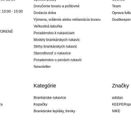
Doručenie tovaru a poštovné
Team
: 10:00 - 15:00
Dodacia doba
Oprava futb
Výmena, vrátenie alebo reklamácia tovaru
Goalkeeper
Veľkostná tabuľka
ATVORENÉ
Poradenstvo k rukaviciam
Modely brankárskych rukavíc
Strihy brankárskych rukavíc
Starostlivosť o rukavice
Poradenstvo o penách rukavíc
Newsletter
Kategórie
Značky
Brankárske rukavice
adidas
ra
Kopačky
KEEPERspo
Brankárske tepláky, trenky
NIKE
Brankárske dresy
Puma
ukavíc
Brankárske spodky
REUSCH