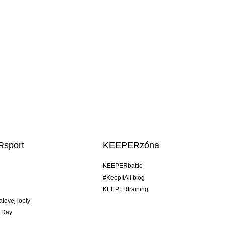
sport
KEEPERzóna
KEEPERbattle
#KeepItAll blog
KEEPERtraining
alovej lopty
 Day