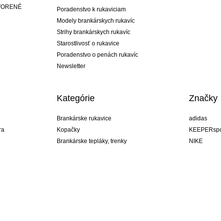
ATVORENÉ
Poradenstvo k rukaviciam
Modely brankárskych rukavíc
Strihy brankárskych rukavíc
Starostlivosť o rukavice
Poradenstvo o penách rukavíc
Newsletter
Kategórie
Značky
Brankárske rukavice
adidas
ra
Kopačky
KEEPERspo
Brankárske tepláky, trenky
NIKE
Brankárske dresy
Puma
ukavíc
Brankárske spodky
REUSCH
Sells Goal
uhlsport
Elite Sport
rehab