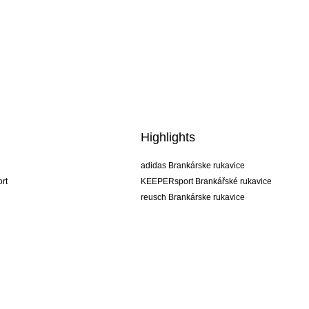
Highlights
adidas Brankárske rukavice
rt
KEEPERsport Brankářské rukavice
reusch Brankárske rukavice
uhlsport Brankárske rukavice
rehab Brankárske rukavice
keeper
NIKE Brankářské rukavice
PUMA Brankářské rukavice
SELLS Brankářské rukavice