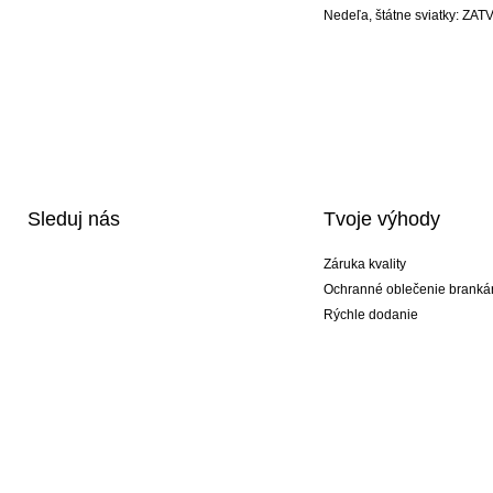
Nedeľa, štátne sviatky: Z
Sleduj nás
Tvoje výhody
Záruka kvality
Ochranné oblečenie branká
Rýchle dodanie
Potlač
Exkluzívne špeciálne typy r
Akciové balíky