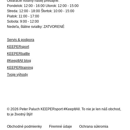
Otváracie hodiny našej predajne:
Pondelok: 12:00 - 16:00 Utorok: 12:00 - 15:00
Streda: 12:00 - 18:00 Štvrtok: 10:00 - 15:00
Piatok: 11:00 - 17:00
Sobota: 9:00 - 12:00
Nedeľa, štátne sviatky: ZATVORENÉ
Servis & podpora
KEEPERsport
KEEPERbattle
#KeepItAll blog
KEEPERtraining
Tvoje výhody
© 2026 Peter Paluch KEEPERsport #KeepItAll. To nie je len náš obchod,
to je životný štýl!
Obchodné podmienky
Firemné údaje
Ochrana súkromia