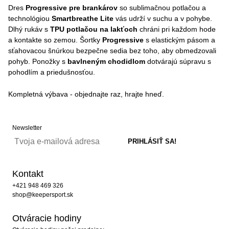
Dres
Progressive pre brankárov
so sublimačnou potlačou a
technológiou
Smartbreathe Lite
vás udrží v suchu a v pohybe.
Dlhý rukáv s
TPU potlačou na lakťoch
chráni pri každom hode
a kontakte so zemou. Šortky
Progressive
s elastickým pásom a
sťahovacou šnúrkou bezpečne sedia bez toho, aby obmedzovali
pohyb. Ponožky s
bavlneným chodidlom
dotvárajú súpravu s
pohodlím a priedušnosťou.
Kompletná výbava - objednajte raz, hrajte hneď.
Newsletter
Kontakt
+421 948 469 326
shop@keepersport.sk
Otváracie hodiny