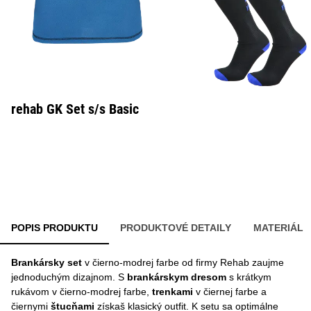
rehab GK Set s/s Basic
POPIS PRODUKTU
PRODUKTOVÉ DETAILY
MATERIÁL
Brankársky set
v čierno-modrej farbe od firmy Rehab zaujme
jednoduchým dizajnom. S
brankárskym dresom
s krátkym
rukávom v čierno-modrej farbe,
trenkami
v čiernej farbe a
čiernymi
štucňami
získaš klasický outfit. K setu sa optimálne