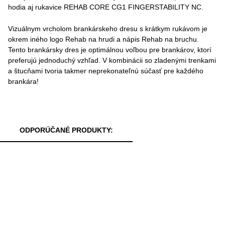
hodia aj rukavice REHAB CORE CG1 FINGERSTABILITY NC.
Vizuálnym vrcholom brankárskeho dresu s krátkym rukávom je
okrem iného logo Rehab na hrudi a nápis Rehab na bruchu.
Tento brankársky dres je optimálnou voľbou pre brankárov, ktorí
preferujú jednoduchý vzhľad. V kombinácii so zladenými trenkami
a štucňami tvoria takmer neprekonateľnú súčasť pre každého
brankára!
ODPORÚČANÉ PRODUKTY: