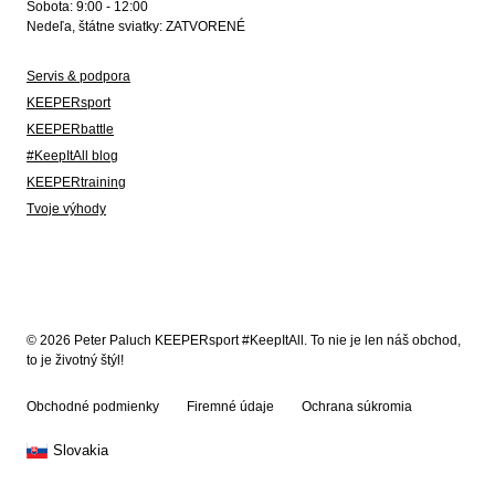
Sobota: 9:00 - 12:00
Nedeľa, štátne sviatky: ZATVORENÉ
Servis & podpora
KEEPERsport
KEEPERbattle
#KeepItAll blog
KEEPERtraining
Tvoje výhody
© 2026 Peter Paluch KEEPERsport #KeepItAll. To nie je len náš obchod,
to je životný štýl!
Obchodné podmienky
Firemné údaje
Ochrana súkromia
Slovakia