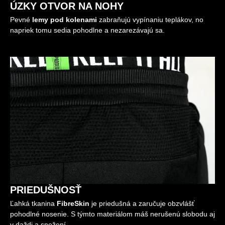
ÚZKY OTVOR NA NOHY
Pevné
lemy pod kolenami
zabraňujú vypínaniu teplákov, no
napriek tomu sedia pohodlne a nezarezávajú sa.
PRIEDUŠNOSŤ
Ľahká tkanina
FibreSkin
je priedušná a zaručuje obzvlášť
pohodlné nosenie. S týmto materiálom máš nerušenú slobodu aj
v daždi a snežení.