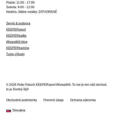
Piatok: 11:00 - 17:00
Sobota: 9:00 - 12:00
Nedeľa, štátne sviatky: ZATVORENÉ
Servis & podpora
KEEPERsport
KEEPERbattle
#KeepItAll blog
KEEPERtraining
Tvoje výhody
© 2026 Peter Paluch KEEPERsport #KeepItAll. To nie je len náš obchod,
to je životný štýl!
Obchodné podmienky
Firemné údaje
Ochrana súkromia
Slovakia