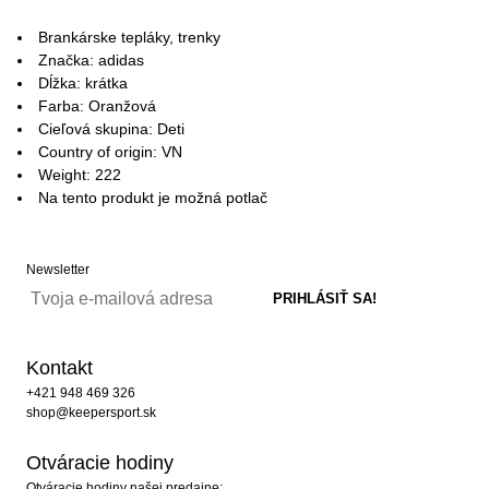
Brankárske tepláky, trenky
Značka: adidas
Dĺžka: krátka
Farba: Oranžová
Cieľová skupina: Deti
Country of origin: VN
Weight: 222
Na tento produkt je možná potlač
Newsletter
Kontakt
+421 948 469 326
shop@keepersport.sk
Otváracie hodiny
Otváracie hodiny našej predajne: