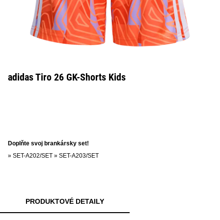
adidas Tiro 26 GK-Shorts Kids
Doplňte svoj brankársky set!
»
SET-A202/SET
»
SET-A203/SET
PRODUKTOVÉ DETAILY