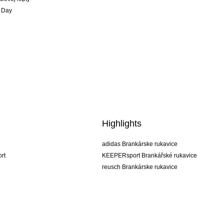
 Day
Highlights
adidas Brankárske rukavice
rt
KEEPERsport Brankářské rukavice
reusch Brankárske rukavice
uhlsport Brankárske rukavice
rehab Brankárske rukavice
keeper
NIKE Brankářské rukavice
PUMA Brankářské rukavice