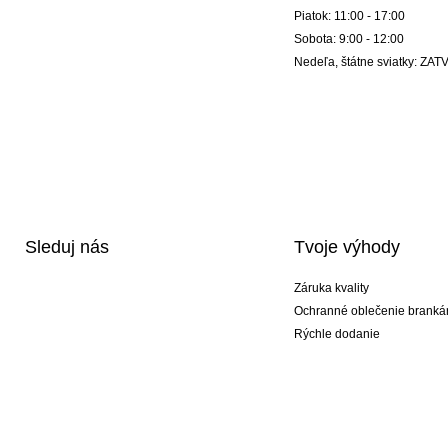
Piatok: 11:00 - 17:00
Sobota: 9:00 - 12:00
Nedeľa, štátne sviatky: Z
Sleduj nás
Tvoje výhody
Záruka kvality
Ochranné oblečenie branká
Rýchle dodanie
Potlač
Exkluzívne špeciálne typy r
Akciové balíky