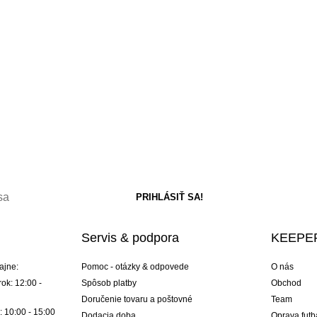
Servis & podpora
KEEPER
ajne:
Pomoc - otázky & odpovede
O nás
ok: 12:00 -
Spôsob platby
Obchod
Doručenie tovaru a poštovné
Team
: 10:00 - 15:00
Dodacia doba
Oprava futb