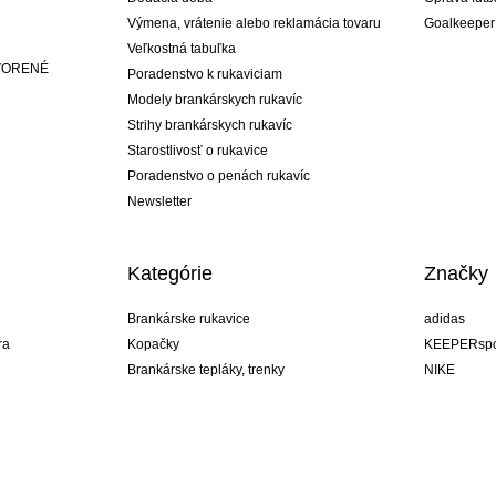
Výmena, vrátenie alebo reklamácia tovaru
Goalkeeper
Veľkostná tabuľka
ATVORENÉ
Poradenstvo k rukaviciam
Modely brankárskych rukavíc
Strihy brankárskych rukavíc
Starostlivosť o rukavice
Poradenstvo o penách rukavíc
Newsletter
Kategórie
Značky
Brankárske rukavice
adidas
ra
Kopačky
KEEPERspo
Brankárske tepláky, trenky
NIKE
Brankárske dresy
Puma
ukavíc
Brankárske spodky
REUSCH
Sells Goal
uhlsport