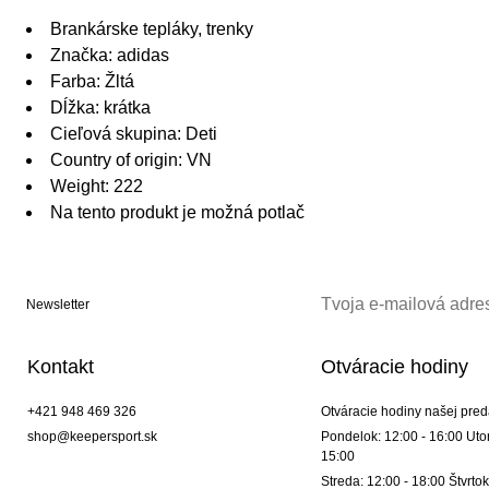
Brankárske tepláky, trenky
Značka: adidas
Farba: Žltá
Dĺžka: krátka
Cieľová skupina: Deti
Country of origin: VN
Weight: 222
Na tento produkt je možná potlač
Newsletter
Kontakt
Otváracie hodiny
+421 948 469 326
Otváracie hodiny našej pred
shop@keepersport.sk
Pondelok: 12:00 - 16:00 Utor
15:00
Streda: 12:00 - 18:00 Štvrtok