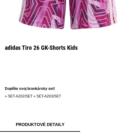
adidas Tiro 26 GK-Shorts Kids
Doplňte svoj brankársky set!
»
SET-A202/SET
»
SET-A203/SET
PRODUKTOVÉ DETAILY