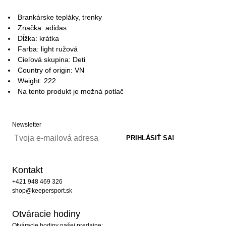
Brankárske tepláky, trenky
Značka: adidas
Dĺžka: krátka
Farba: light ružová
Cieľová skupina: Deti
Country of origin: VN
Weight: 222
Na tento produkt je možná potlač
Newsletter
Kontakt
+421 948 469 326
shop@keepersport.sk
Otváracie hodiny
Otváracie hodiny našej predajne: