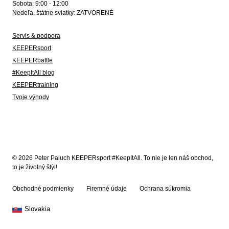
Sobota: 9:00 - 12:00
Nedeľa, štátne sviatky: ZATVORENÉ
Servis & podpora
KEEPERsport
KEEPERbattle
#KeepItAll blog
KEEPERtraining
Tvoje výhody
© 2026 Peter Paluch KEEPERsport #KeepItAll. To nie je len náš obchod,
to je životný štýl!
Obchodné podmienky
Firemné údaje
Ochrana súkromia
Slovakia