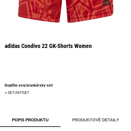
adidas Condivo 22 GK-Shorts Women
Doplňte svoj brankársky set!
»
SET-A97/SET
POPIS PRODUKTU
PRODUKTOVÉ DETAILY