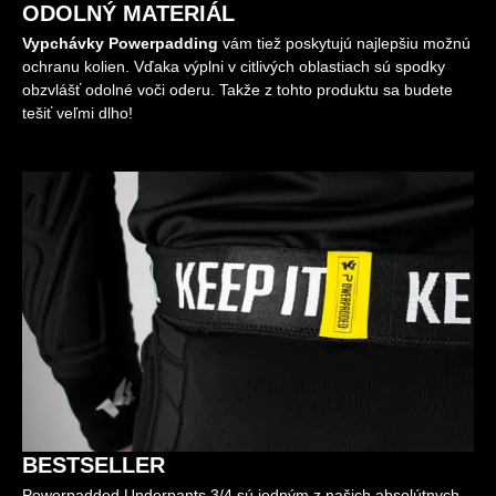
ODOLNÝ MATERIÁL
Vypchávky Powerpadding
vám tiež poskytujú najlepšiu možnú
ochranu kolien. Vďaka výplni v citlivých oblastiach sú spodky
obzvlášť odolné voči oderu. Takže z tohto produktu sa budete
tešiť veľmi dlho!
BESTSELLER
Powerpadded Underpants 3/4 sú jedným z našich absolútnych