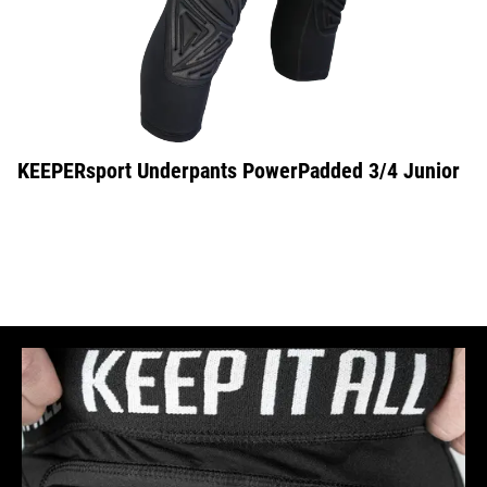
KEEPERsport Underpants PowerPadded 3/4 Junior