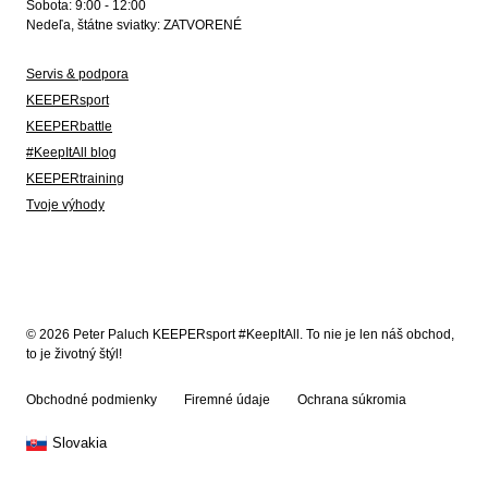
Sobota: 9:00 - 12:00
Nedeľa, štátne sviatky: ZATVORENÉ
Servis & podpora
KEEPERsport
KEEPERbattle
#KeepItAll blog
KEEPERtraining
Tvoje výhody
© 2026 Peter Paluch KEEPERsport #KeepItAll. To nie je len náš obchod,
to je životný štýl!
Obchodné podmienky
Firemné údaje
Ochrana súkromia
Slovakia