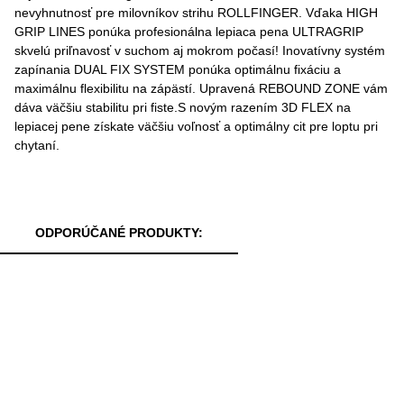
nevyhnutnosť pre milovníkov strihu ROLLFINGER. Vďaka HIGH
GRIP LINES ponúka profesionálna lepiaca pena ULTRAGRIP
skvelú priľnavosť v suchom aj mokrom počasí! Inovatívny systém
zapínania DUAL FIX SYSTEM ponúka optimálnu fixáciu a
maximálnu flexibilitu na zápästí. Upravená REBOUND ZONE vám
dáva väčšiu stabilitu pri fiste.S novým razením 3D FLEX na
lepiacej pene získate väčšiu voľnosť a optimálny cit pre loptu pri
chytaní.
ODPORÚČANÉ PRODUKTY: