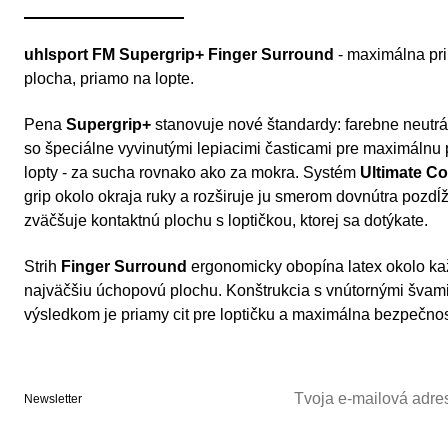
uhlsport FM Supergrip+ Finger Surround
- maximálna pri
plocha, priamo na lopte.
Pena
Supergrip+
stanovuje nové štandardy: farebne neutrál
so špeciálne vyvinutými lepiacimi časticami pre maximálnu p
lopty - za sucha rovnako ako za mokra. Systém
Ultimate Co
grip okolo okraja ruky a rozširuje ju smerom dovnútra pozd
zväčšuje kontaktnú plochu s loptičkou, ktorej sa dotýkate.
Strih
Finger Surround
ergonomicky obopína latex okolo kaž
najväčšiu úchopovú plochu. Konštrukcia s vnútornými švami z
výsledkom je priamy cit pre loptičku a maximálna bezpečnosť
Newsletter