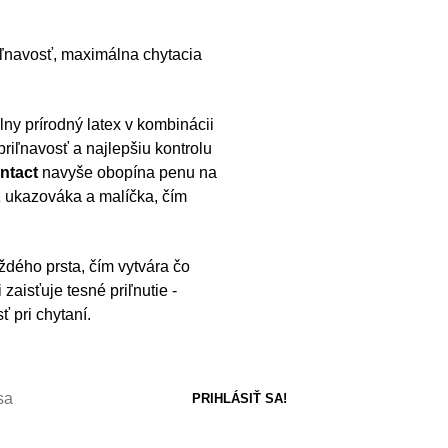
ľnavosť, maximálna chytacia
ny prírodný latex v kombinácii
riľnavosť a najlepšiu kontrolu
ntact
navyše obopína penu na
ĺž ukazováka a malíčka, čím
dého prsta, čím vytvára čo
aisťuje tesné priľnutie -
 pri chytaní.