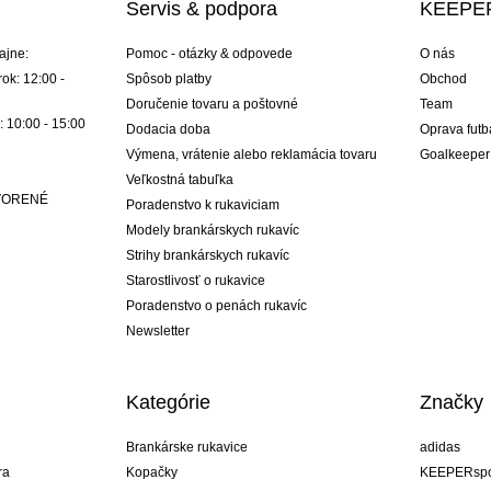
Servis & podpora
KEEPER
ajne:
Pomoc - otázky & odpovede
O nás
ok: 12:00 -
Spôsob platby
Obchod
Doručenie tovaru a poštovné
Team
: 10:00 - 15:00
Dodacia doba
Oprava futb
Výmena, vrátenie alebo reklamácia tovaru
Goalkeeper
Veľkostná tabuľka
ATVORENÉ
Poradenstvo k rukaviciam
Modely brankárskych rukavíc
Strihy brankárskych rukavíc
Starostlivosť o rukavice
Poradenstvo o penách rukavíc
Newsletter
Kategórie
Značky
Brankárske rukavice
adidas
ra
Kopačky
KEEPERspo