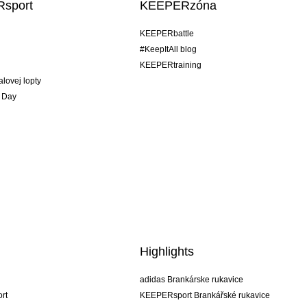
sport
KEEPERzóna
KEEPERbattle
#KeepItAll blog
KEEPERtraining
alovej lopty
 Day
Highlights
adidas Brankárske rukavice
rt
KEEPERsport Brankářské rukavice