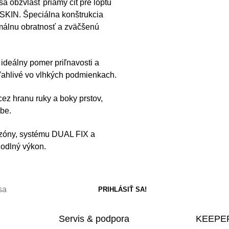
obzvlášť priamy cit pre loptu
 SKIN. Špeciálna konštrukcia
imálnu obratnosť a zväčšenú
eálny pomer priľnavosti a
oľahlivé vo vlhkých podmienkach.
z hranu ruky a boky prstov,
ybe.
 zóny, systému DUAL FIX a
hodlný výkon.
Servis & podpora
KEEPER