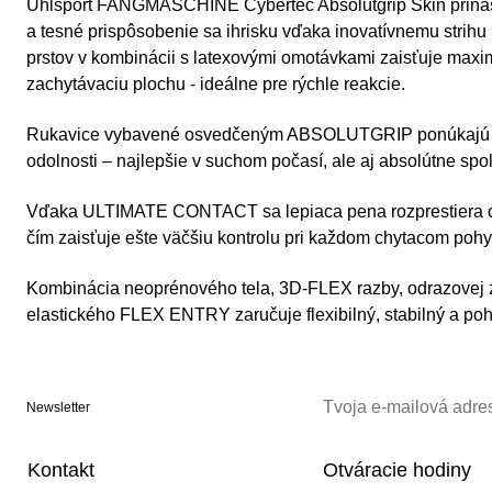
Uhlsport FANGMASCHINE Cybertec Absolutgrip Skin prináša 
a tesné prispôsobenie sa ihrisku vďaka inovatívnemu strihu
prstov v kombinácii s latexovými omotávkami zaisťuje max
zachytávaciu plochu - ideálne pre rýchle reakcie.
Rukavice vybavené osvedčeným ABSOLUTGRIP ponúkajú id
odolnosti – najlepšie v suchom počasí, ale aj absolútne sp
Vďaka ULTIMATE CONTACT sa lepiaca pena rozprestiera ce
čím zaisťuje ešte väčšiu kontrolu pri každom chytacom poh
Kombinácia neoprénového tela, 3D-FLEX razby, odrazovej
elastického FLEX ENTRY zaručuje flexibilný, stabilný a po
Newsletter
Kontakt
Otváracie hodiny