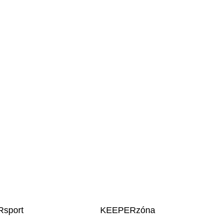
sport
KEEPERzóna