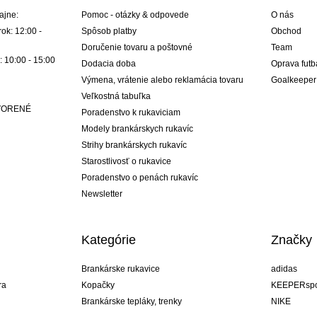
ajne:
Pomoc - otázky & odpovede
O nás
ok: 12:00 -
Spôsob platby
Obchod
Doručenie tovaru a poštovné
Team
: 10:00 - 15:00
Dodacia doba
Oprava futb
Výmena, vrátenie alebo reklamácia tovaru
Goalkeeper
Veľkostná tabuľka
ATVORENÉ
Poradenstvo k rukaviciam
Modely brankárskych rukavíc
Strihy brankárskych rukavíc
Starostlivosť o rukavice
Poradenstvo o penách rukavíc
Newsletter
Kategórie
Značky
Brankárske rukavice
adidas
ra
Kopačky
KEEPERspo
Brankárske tepláky, trenky
NIKE