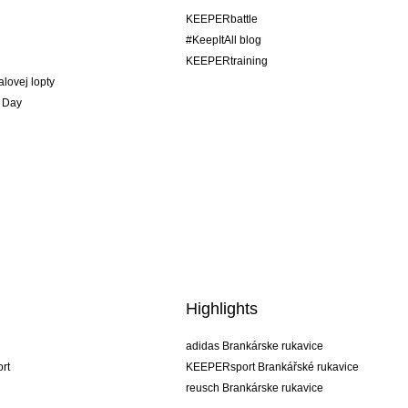
KEEPERbattle
#KeepItAll blog
KEEPERtraining
alovej lopty
 Day
Highlights
adidas Brankárske rukavice
rt
KEEPERsport Brankářské rukavice
reusch Brankárske rukavice