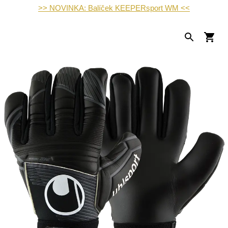
>> NOVINKA: Balíček KEEPERsport WM <<