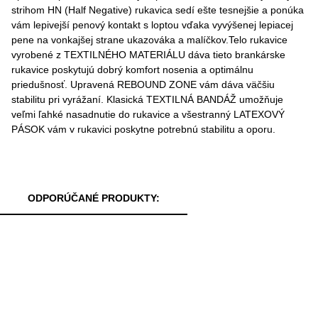
strihom HN (Half Negative) rukavica sedí ešte tesnejšie a ponúka
vám lepivejší penový kontakt s loptou vďaka vyvýšenej lepiacej
pene na vonkajšej strane ukazováka a malíčkov.Telo rukavice
vyrobené z TEXTILNÉHO MATERIÁLU dáva tieto brankárske
rukavice poskytujú dobrý komfort nosenia a optimálnu
priedušnosť. Upravená REBOUND ZONE vám dáva väčšiu
stabilitu pri vyrážaní. Klasická TEXTILNÁ BANDÁŽ umožňuje
veľmi ľahké nasadnutie do rukavice a všestranný LATEXOVÝ
PÁSOK vám v rukavici poskytne potrebnú stabilitu a oporu.
ODPORÚČANÉ PRODUKTY: