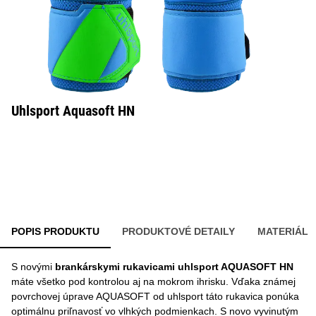
Uhlsport Aquasoft HN
POPIS PRODUKTU
PRODUKTOVÉ DETAILY
MATERIÁL
S novými
brankárskymi rukavicami uhlsport AQUASOFT HN
máte všetko pod kontrolou aj na mokrom ihrisku. Vďaka známej
povrchovej úprave AQUASOFT od uhlsport táto rukavica ponúka
optimálnu priľnavosť vo vlhkých podmienkach. S novo vyvinutým