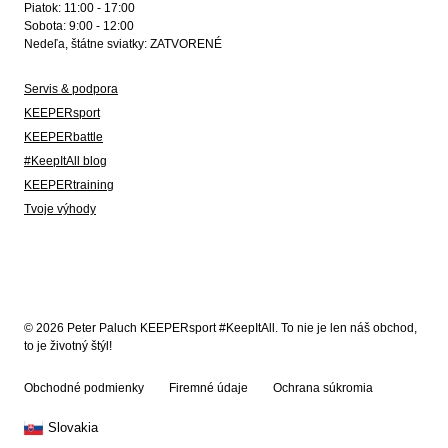
Piatok: 11:00 - 17:00
Sobota: 9:00 - 12:00
Nedeľa, štátne sviatky: ZATVORENÉ
Servis & podpora
KEEPERsport
KEEPERbattle
#KeepItAll blog
KEEPERtraining
Tvoje výhody
© 2026 Peter Paluch KEEPERsport #KeepItAll. To nie je len náš obchod,
to je životný štýl!
Obchodné podmienky
Firemné údaje
Ochrana súkromia
Slovakia