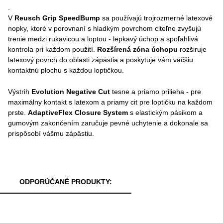
.
V
Reusch Grip SpeedBump
sa používajú trojrozmerné latexové
nopky, ktoré v porovnaní s hladkým povrchom citeľne zvyšujú
trenie medzi rukavicou a loptou - lepkavý úchop a spoľahlivá
kontrola pri každom použití.
Rozšírená zóna úchopu
rozširuje
latexový povrch do oblasti zápästia a poskytuje vám väčšiu
kontaktnú plochu s každou loptičkou.
Výstrih
Evolution Negative Cut
tesne a priamo prilieha - pre
maximálny kontakt s latexom a priamy cit pre loptičku na každom
prste.
AdaptiveFlex Closure System
s elastickým pásikom a
gumovým zakončením zaručuje pevné uchytenie a dokonale sa
prispôsobí vášmu zápästiu.
ODPORÚČANÉ PRODUKTY: