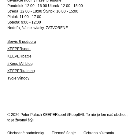
Otváracie hodiny našej predajne:
Pondelok: 12:00 - 16:00 Utorok: 12:00 - 15:00
Streda: 12:00 - 18:00 Štvrtok: 10:00 - 15:00
Piatok: 11:00 - 17:00
Sobota: 9:00 - 12:00
Nedeľa, štátne sviatky: ZATVORENÉ
Servis & podpora
KEEPERsport
KEEPERbattle
#KeepItAll blog
KEEPERtraining
Tvoje výhody
© 2026 Peter Paluch KEEPERsport #KeepItAll. To nie je len náš obchod,
to je životný štýl!
Obchodné podmienky
Firemné údaje
Ochrana súkromia