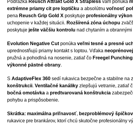
Podrážka
Reusch Attrakt Gold X Strapless
vám ponúka
m
extrémne priamy cit pre loptičku
a absolútnu
voľnosť po
pena
Reusch Grip Gold X
poskytuje
profesionálny výkon
uchopenie v každej situácii.
Rozšírená zóna úchopu
zväčš
poskytuje
ješte väčšiu kontrolu
nad chytaním a obrannými 
Evolution Negative Cut
ponúka
veľmi tesné a presné uc
uprednostňujú priamy kontakt s loptou. Vďaka
neoprénovej
pružná a pohodlná na nosenie, zatiaľ čo
Freegel Punching
výkonné pästné obrany
.
S
AdaptiveFlex 360
sedí rukavica bezpečne a stabilne na z
konštrukcii
.
Ventilačné kanáliky
zlepšujú vetranie, zatiaľ 
bočná omotávka
a
predtvarovaná konštrukcia
zabezpeču
pohybu a prispôsobenie.
Skrátka:
maximálna priľnavosť
,
bezproblémový špičkov
rukavice pre brankárov, ktorí chcú skutočne profesionálny v