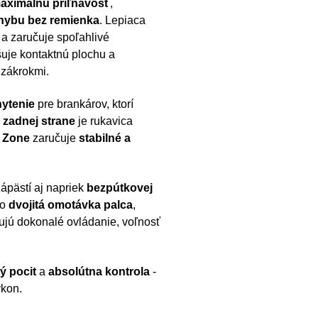
aximálnu priľnavosť
,
hybu bez remienka
. Lepiaca
a zaručuje spoľahlivé
uje kontaktnú plochu a
zákrokmi.
hytenie
pre brankárov, ktorí
 zadnej strane
je rukavica
 Zone
zaručuje
stabilné a
ápästí aj napriek
bezpútkovej
čo
dvojitá omotávka palca
,
jú dokonalé ovládanie, voľnosť
ý pocit
a
absolútna kontrola
-
ýkon.