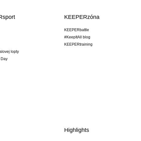
sport
KEEPERzóna
KEEPERbattle
#KeepItAll blog
KEEPERtraining
alovej lopty
 Day
Highlights