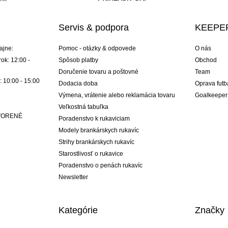
Servis & podpora
KEEPER
ajne:
Pomoc - otázky & odpovede
O nás
ok: 12:00 -
Spôsob platby
Obchod
Doručenie tovaru a poštovné
Team
: 10:00 - 15:00
Dodacia doba
Oprava futb
Výmena, vrátenie alebo reklamácia tovaru
Goalkeeper
Veľkostná tabuľka
ATVORENÉ
Poradenstvo k rukaviciam
Modely brankárskych rukavíc
Strihy brankárskych rukavíc
Starostlivosť o rukavice
Poradenstvo o penách rukavíc
Newsletter
Kategórie
Značky