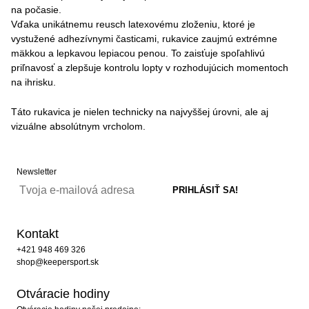
na počasie.
Vďaka unikátnemu reusch latexovému zloženiu, ktoré je
vystužené adhezívnymi časticami, rukavice zaujmú extrémne
mäkkou a lepkavou lepiacou penou. To zaisťuje spoľahlivú
priľnavosť a zlepšuje kontrolu lopty v rozhodujúcich momentoch
na ihrisku.
Táto rukavica je nielen technicky na najvyššej úrovni, ale aj
vizuálne absolútnym vrcholom.
Newsletter
Kontakt
+421 948 469 326
shop@keepersport.sk
Otváracie hodiny