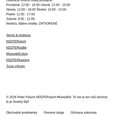
Otváracie hodiny našej predajne:
Pondelok: 12:00 - 16:00 Utorok: 12:00 - 15:00
Streda: 12:00 - 18:00 Štvrtok: 10:00 - 15:00
Piatok: 11:00 - 17:00
Sobota: 9:00 - 12:00
Nedeľa, štátne sviatky: ZATVORENÉ
Servis & podpora
KEEPERsport
KEEPERbattle
#KeepItAll blog
KEEPERtraining
Tvoje výhody
© 2026 Peter Paluch KEEPERsport #KeepItAll. To nie je len náš obchod,
to je životný štýl!
Obchodné podmienky
Firemné údaje
Ochrana súkromia