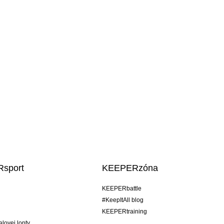
sport
KEEPERzóna
KEEPERbattle
#KeepItAll blog
KEEPERtraining
alovej lopty