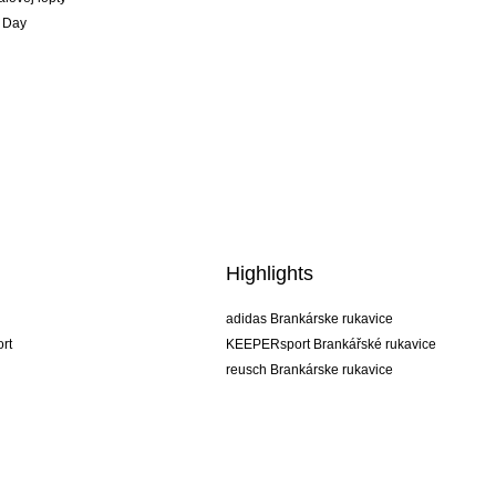
 Day
Highlights
adidas Brankárske rukavice
rt
KEEPERsport Brankářské rukavice
reusch Brankárske rukavice
uhlsport Brankárske rukavice
rehab Brankárske rukavice
keeper
NIKE Brankářské rukavice
PUMA Brankářské rukavice