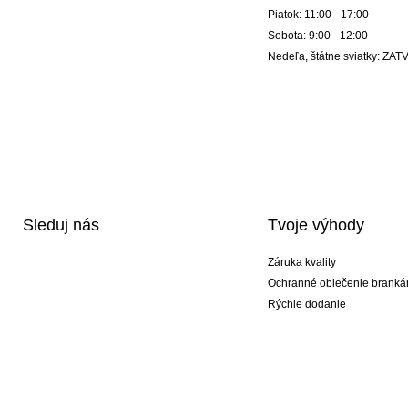
Piatok: 11:00 - 17:00
Sobota: 9:00 - 12:00
Nedeľa, štátne sviatky: Z
Sleduj nás
Tvoje výhody
Záruka kvality
Ochranné oblečenie branká
Rýchle dodanie
Potlač
Exkluzívne špeciálne typy r
Akciové balíky