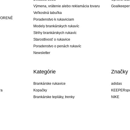
Výmena, vrátenie alebo reklamácia tovaru
Goalkeeper
Veľkostná tabuľka
ATVORENÉ
Poradenstvo k rukaviciam
Modely brankárskych rukavíc
Strihy brankárskych rukavíc
Starostlivosť o rukavice
Poradenstvo o penách rukavíc
Newsletter
Kategórie
Značky
Brankárske rukavice
adidas
ra
Kopačky
KEEPERspo
Brankárske tepláky, trenky
NIKE
Brankárske dresy
Puma
ukavíc
Brankárske spodky
REUSCH
Sells Goal
uhlsport