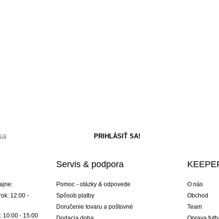
Servis & podpora
KEEPER
ajne:
Pomoc - otázky & odpovede
O nás
ok: 12:00 -
Spôsob platby
Obchod
Doručenie tovaru a poštovné
Team
: 10:00 - 15:00
Dodacia doba
Oprava futb