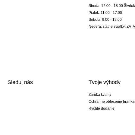
Streda: 12:00 - 18:00 Štvrtok
Piatok: 11:00 - 17:00
Sobota: 9:00 - 12:00
Nedeľa, štátne sviatky: Z
Sleduj nás
Tvoje výhody
Záruka kvality
Ochranné oblečenie branká
Rýchle dodanie
Potlač
Exkluzívne špeciálne typy r
Akciové balíky