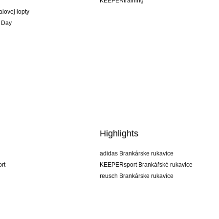
KEEPERtraining
alovej lopty
 Day
Highlights
adidas Brankárske rukavice
rt
KEEPERsport Brankářské rukavice
reusch Brankárske rukavice
uhlsport Brankárske rukavice
rehab Brankárske rukavice
keeper
NIKE Brankářské rukavice