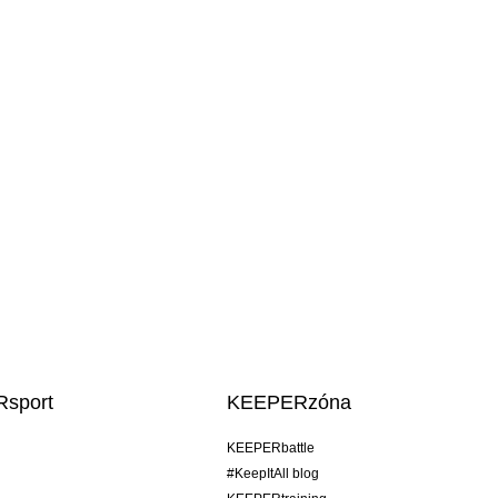
sport
KEEPERzóna
KEEPERbattle
#KeepItAll blog