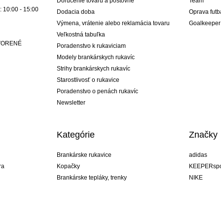
Doručenie tovaru a poštovné
Team
: 10:00 - 15:00
Dodacia doba
Oprava futb
Výmena, vrátenie alebo reklamácia tovaru
Goalkeeper
Veľkostná tabuľka
ATVORENÉ
Poradenstvo k rukaviciam
Modely brankárskych rukavíc
Strihy brankárskych rukavíc
Starostlivosť o rukavice
Poradenstvo o penách rukavíc
Newsletter
Kategórie
Značky
Brankárske rukavice
adidas
ra
Kopačky
KEEPERspo
Brankárske tepláky, trenky
NIKE
Brankárske dresy
Puma
ukavíc
Brankárske spodky
REUSCH
Sells Goal