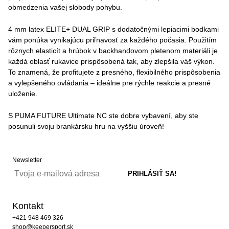
obmedzenia vašej slobody pohybu.
4 mm latex ELITE+ DUAL GRIP s dodatočnými lepiacimi bodkami
vám ponúka vynikajúcu priľnavosť za každého počasia. Použitím
rôznych elasticít a hrúbok v backhandovom pletenom materiáli je
každá oblasť rukavice prispôsobená tak, aby zlepšila váš výkon.
To znamená, že profitujete z presného, ​​flexibilného prispôsobenia
a vylepšeného ovládania – ideálne pre rýchle reakcie a presné
uloženie.
S PUMA FUTURE Ultimate NC ste dobre vybavení, aby ste
posunuli svoju brankársku hru na vyššiu úroveň!
Newsletter
Kontakt
+421 948 469 326
shop@keepersport.sk