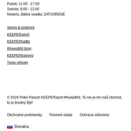
Piatok: 11:00 - 17:00
Sobota: 9:00 - 12:00
Nedeľa, štátne sviatky: ZATVORENÉ
Servis & podpora
KEEPERsport
KEEPERbattle
#KeepItAll blog
KEEPERtraining
Tvoje výhody
© 2026 Peter Paluch KEEPERsport #KeepItAll. To nie je len náš obchod,
to je životný štýl!
Obchodné podmienky
Firemné údaje
Ochrana súkromia
Slovakia