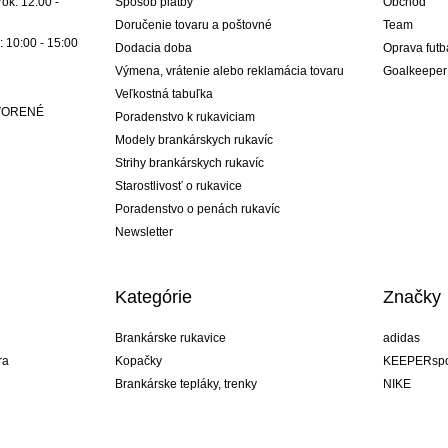
ok: 12:00 -
Spôsob platby
Obchod
Doručenie tovaru a poštovné
Team
: 10:00 - 15:00
Dodacia doba
Oprava futb
Výmena, vrátenie alebo reklamácia tovaru
Goalkeeper
Veľkostná tabuľka
ATVORENÉ
Poradenstvo k rukaviciam
Modely brankárskych rukavíc
Strihy brankárskych rukavíc
Starostlivosť o rukavice
Poradenstvo o penách rukavíc
Newsletter
Kategórie
Značky
Brankárske rukavice
adidas
ra
Kopačky
KEEPERspo
Brankárske tepláky, trenky
NIKE
Brankárske dresy
Puma
ukavíc
Brankárske spodky
REUSCH