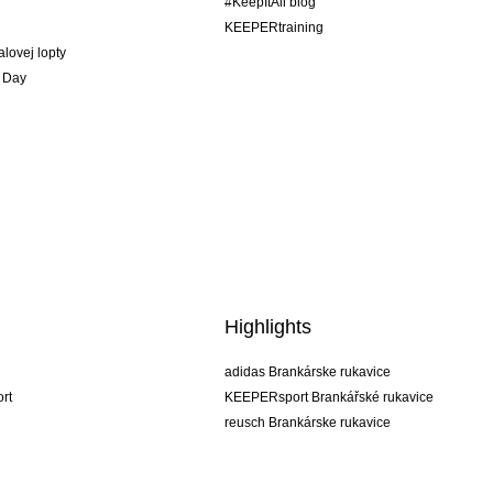
#KeepItAll blog
KEEPERtraining
alovej lopty
 Day
Highlights
adidas Brankárske rukavice
rt
KEEPERsport Brankářské rukavice
reusch Brankárske rukavice
uhlsport Brankárske rukavice
rehab Brankárske rukavice