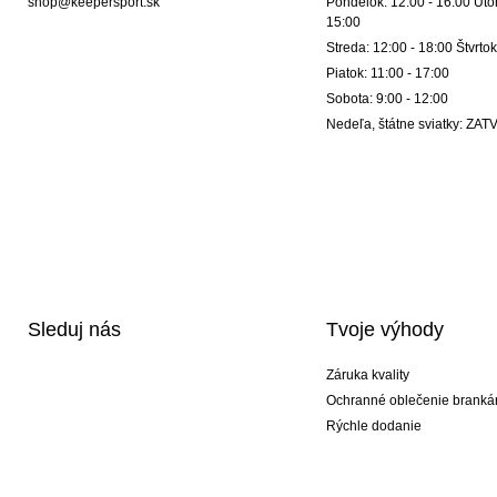
shop@keepersport.sk
Pondelok: 12:00 - 16:00 Utor
15:00
Streda: 12:00 - 18:00 Štvrtok
Piatok: 11:00 - 17:00
Sobota: 9:00 - 12:00
Nedeľa, štátne sviatky: Z
Sleduj nás
Tvoje výhody
Záruka kvality
Ochranné oblečenie branká
Rýchle dodanie
Potlač
Exkluzívne špeciálne typy r