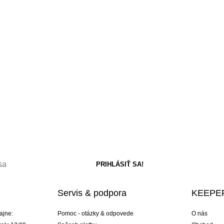
Servis & podpora
KEEPER
ajne:
Pomoc - otázky & odpovede
O nás