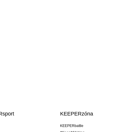
sport
KEEPERzóna
KEEPERbattle