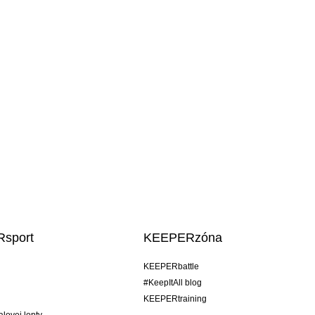
sport
KEEPERzóna
KEEPERbattle
#KeepItAll blog
KEEPERtraining