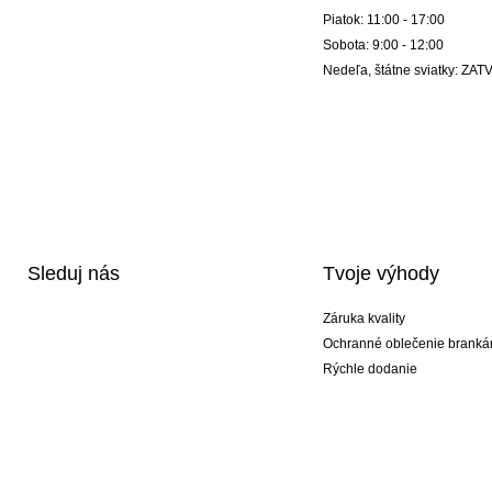
Piatok: 11:00 - 17:00
Sobota: 9:00 - 12:00
Nedeľa, štátne sviatky: Z
Sleduj nás
Tvoje výhody
Záruka kvality
Ochranné oblečenie branká
Rýchle dodanie
Potlač
Exkluzívne špeciálne typy r
Akciové balíky