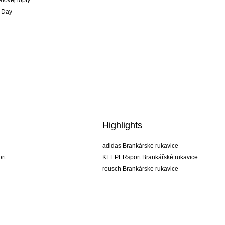
alovej lopty
 Day
Highlights
adidas Brankárske rukavice
rt
KEEPERsport Brankářské rukavice
reusch Brankárske rukavice
uhlsport Brankárske rukavice
rehab Brankárske rukavice
keeper
NIKE Brankářské rukavice
PUMA Brankářské rukavice