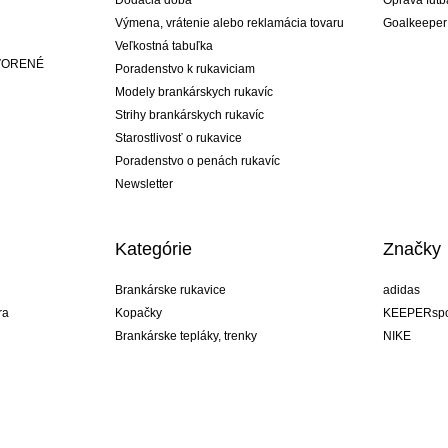
Dodacia doba
Oprava futb
Výmena, vrátenie alebo reklamácia tovaru
Goalkeeper
Veľkostná tabuľka
ATVORENÉ
Poradenstvo k rukaviciam
Modely brankárskych rukavíc
Strihy brankárskych rukavíc
Starostlivosť o rukavice
Poradenstvo o penách rukavíc
Newsletter
Kategórie
Značky
Brankárske rukavice
adidas
ra
Kopačky
KEEPERspo
Brankárske tepláky, trenky
NIKE
Brankárske dresy
Puma
ukavíc
Brankárske spodky
REUSCH
Sells Goal
uhlsport