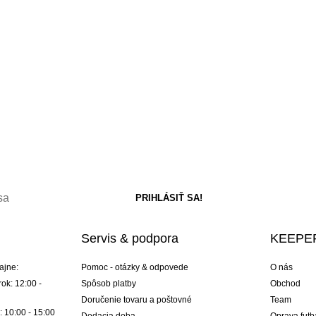
Servis & podpora
KEEPER
ajne:
Pomoc - otázky & odpovede
O nás
ok: 12:00 -
Spôsob platby
Obchod
Doručenie tovaru a poštovné
Team
: 10:00 - 15:00