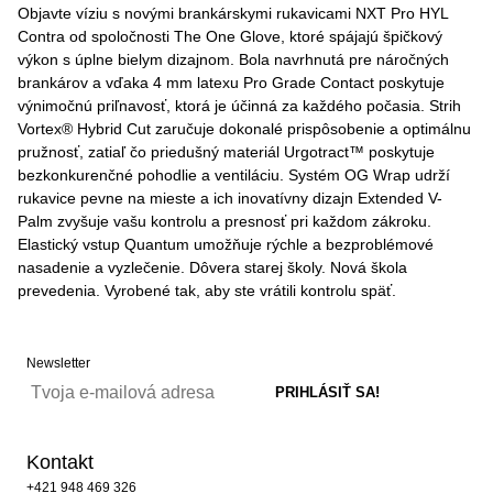
Objavte víziu s novými brankárskymi rukavicami NXT Pro HYL
Contra od spoločnosti The One Glove, ktoré spájajú špičkový
výkon s úplne bielym dizajnom. Bola navrhnutá pre náročných
brankárov a vďaka 4 mm latexu Pro Grade Contact poskytuje
výnimočnú priľnavosť, ktorá je účinná za každého počasia. Strih
Vortex® Hybrid Cut zaručuje dokonalé prispôsobenie a optimálnu
pružnosť, zatiaľ čo priedušný materiál Urgotract™ poskytuje
bezkonkurenčné pohodlie a ventiláciu. Systém OG Wrap udrží
rukavice pevne na mieste a ich inovatívny dizajn Extended V-
Palm zvyšuje vašu kontrolu a presnosť pri každom zákroku.
Elastický vstup Quantum umožňuje rýchle a bezproblémové
nasadenie a vyzlečenie. Dôvera starej školy. Nová škola
prevedenia. Vyrobené tak, aby ste vrátili kontrolu späť.
Newsletter
Kontakt
+421 948 469 326