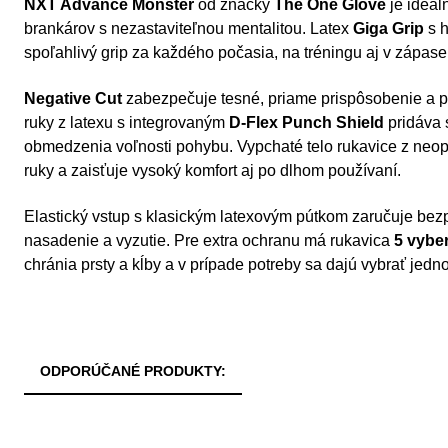
NXT Advance Monster
od značky
The One Glove
je ideál
brankárov s nezastaviteľnou mentalitou. Latex
Giga Grip
s 
spoľahlivý grip za každého počasia, na tréningu aj v zápase
Negative Cut
zabezpečuje tesné, priame prispôsobenie a pr
ruky z latexu s integrovaným
D-Flex Punch Shield
pridáva s
obmedzenia voľnosti pohybu. Vypchaté telo rukavice z neo
ruky a zaisťuje vysoký komfort aj po dlhom používaní.
Elastický vstup s klasickým latexovým pútkom zaručuje bez
nasadenie a vyzutie. Pre extra ochranu má rukavica
5 vybe
chránia prsty a kĺby a v prípade potreby sa dajú vybrať jedno
ODPORÚČANÉ PRODUKTY: