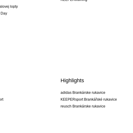
alovej lopty
 Day
Highlights
adidas Brankárske rukavice
rt
KEEPERsport Brankářské rukavice
reusch Brankárske rukavice
uhlsport Brankárske rukavice
rehab Brankárske rukavice
keeper
NIKE Brankářské rukavice