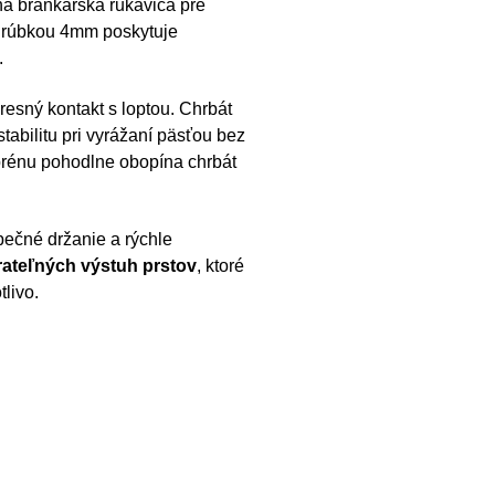
na brankárska rukavica pre
hrúbkou 4mm poskytuje
.
esný kontakt s loptou. Chrbát
tabilitu pri vyrážaní päsťou bez
prénu pohodlne obopína chrbát
pečné držanie a rýchle
rateľných výstuh prstov
, ktoré
tlivo.