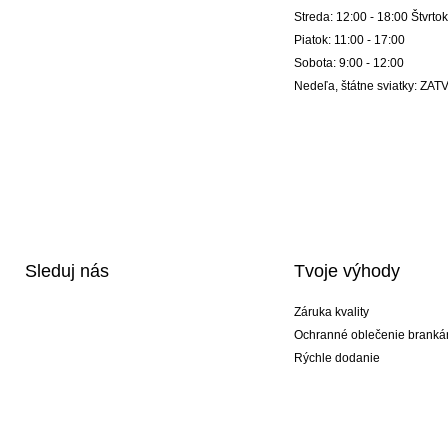
Streda: 12:00 - 18:00 Štvrtok
Piatok: 11:00 - 17:00
Sobota: 9:00 - 12:00
Nedeľa, štátne sviatky: Z
Sleduj nás
Tvoje výhody
Záruka kvality
Ochranné oblečenie branká
Rýchle dodanie
Potlač
Exkluzívne špeciálne typy r
Akciové balíky