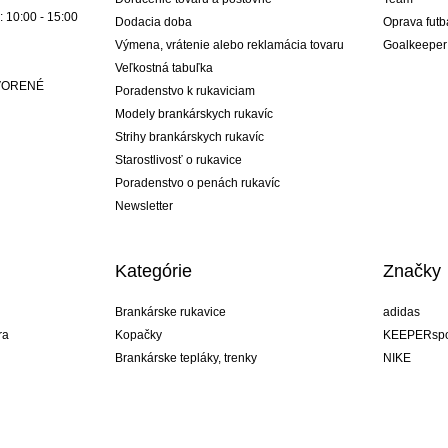
: 10:00 - 15:00
Dodacia doba
Oprava futb
Výmena, vrátenie alebo reklamácia tovaru
Goalkeeper
Veľkostná tabuľka
ATVORENÉ
Poradenstvo k rukaviciam
Modely brankárskych rukavíc
Strihy brankárskych rukavíc
Starostlivosť o rukavice
Poradenstvo o penách rukavíc
Newsletter
Kategórie
Značky
Brankárske rukavice
adidas
ra
Kopačky
KEEPERspo
Brankárske tepláky, trenky
NIKE
Brankárske dresy
Puma
ukavíc
Brankárske spodky
REUSCH
Sells Goal