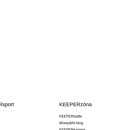
sport
KEEPERzóna
KEEPERbattle
#KeepItAll blog
KEEPERtraining