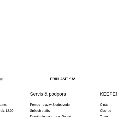
Servis & podpora
KEEPER
ajne:
Pomoc - otázky & odpovede
O nás
ok: 12:00 -
Spôsob platby
Obchod
Doručenie tovaru a poštovné
Team