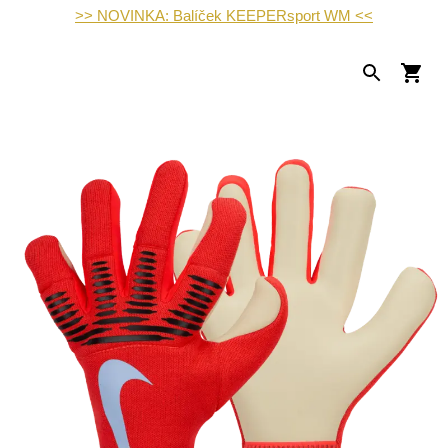
>> NOVINKA: Balíček KEEPERsport WM <<