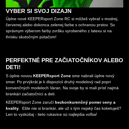
VYBER SI SVOJ DIZAJN
Úplne nové KEEPERsport Zone RC si môžeš vybrať v modrej,
červenej alebo dokonca zelenej farbe s ochranou prstov. So
správnym výberom farby zvršku vyrobeného z latexu si na
ihrisku skutočným pútačom!
PERFEKTNÉ PRE ZAČIATOČNÍKOV ALEBO
DETI!
S úplne novou
KEEPERsport Zone
sme nabrali úplne nový
smer. Po prvýkrát je k dispozícii druhý modelový rad popri
konvenčných modeloch Varan. Na svoje by si mali prísť najmä
brankári začiatočníci a deti.
KEEPERsport Zone zaručí
bezkonkurenčný pomer ceny a
kvality
. Ešte nie si brankár, ale už s tým nejaký čas koketuješ?
Len to vyskúšaj - tieto rukavice sú najlepšia voľba!