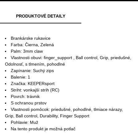
PRODUKTOVÉ DETAILY
Brankárske rukavice
Farba: Čierna, Zelená
Palm: 3mm claw
Vlastnosti obuvi: finger_support , Ball control, Grip, priedušné,
Odolnosť, s tlmením, pohodlné
Zapínanie: Suchý zips
Balenie: 1
Značka: KEEPERsport
Striht: vonkajší strih (RC)
Povrch: trávnik
S ochranou prstov
Vlastnosti pomôcok: priedušné, pohodlné, tlmiace nárazy,
Grip, Ball control, Durability, Finger Support
Pohlavie: Muž
Na tento produkt je možná potlač