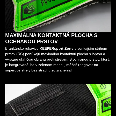
MAXIMÁLNA KONTAKTNÁ PLOCHA S
OCHRANOU PRSTOV
Brankárske rukavice
KEEPERsport Zone
s vonkajším strihom
prstov (RC) ponúkajú maximálnu kontaktnú plochu s loptou a
výrazne uľahčujú obranu proti strelám. S ochranou prstov, ktorá
je integrovaná iba v zelenom modeli, môžeš reagovať na
súperove strely bez strachu zo zranenia!