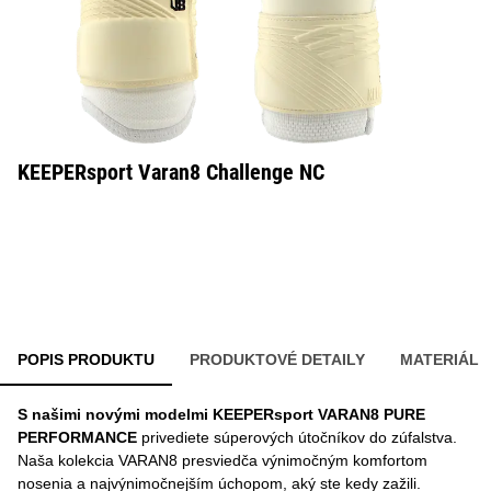
KEEPERsport Varan8 Challenge NC
POPIS PRODUKTU
PRODUKTOVÉ DETAILY
MATERIÁL
S našimi novými modelmi KEEPERsport VARAN8 PURE
PERFORMANCE
privediete súperových útočníkov do zúfalstva.
Naša kolekcia VARAN8 presviedča výnimočným komfortom
nosenia a najvýnimočnejším úchopom, aký ste kedy zažili.