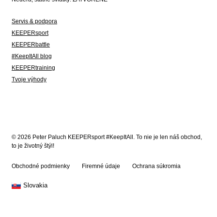
Servis & podpora
KEEPERsport
KEEPERbattle
#KeepItAll blog
KEEPERtraining
Tvoje výhody
© 2026 Peter Paluch KEEPERsport #KeepItAll. To nie je len náš obchod,
to je životný štýl!
Obchodné podmienky
Firemné údaje
Ochrana súkromia
Slovakia