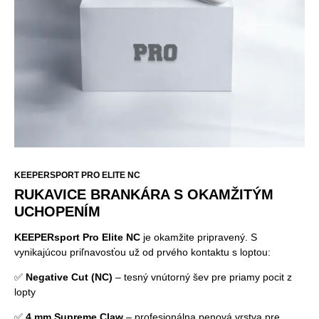
KEEPERSPORT PRO ELITE NC
RUKAVICE BRANKÁRA S OKAMŽITÝM
UCHOPENÍM
KEEPERsport Pro Elite NC
je okamžite pripravený. S
vynikajúcou priľnavosťou už od prvého kontaktu s loptou:
✅
Negative Cut (NC)
– tesný vnútorný šev pre priamy pocit z
lopty
✅
4 mm Supreme Claw
– profesionálna penová vrstva pre