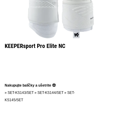
KEEPERsport Pro Elite NC
Nakupujte balíčky a ušetrite 🤑
»
SET-KS143/SET
»
SET-KS144/SET
»
SET-
KS145/SET