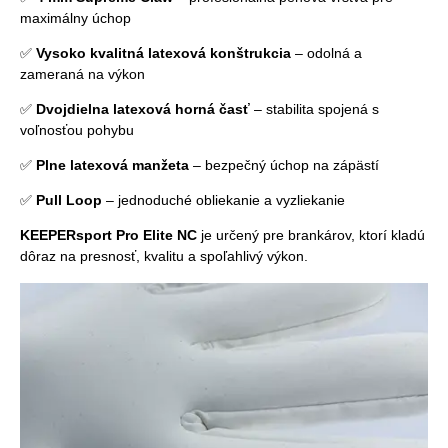
maximálny úchop
✅
Vysoko kvalitná latexová konštrukcia
– odolná a
zameraná na výkon
✅
Dvojdielna latexová horná časť
– stabilita spojená s
voľnosťou pohybu
✅
Plne latexová manžeta
– bezpečný úchop na zápästí
✅
Pull Loop
– jednoduché obliekanie a vyzliekanie
KEEPERsport Pro Elite NC
je určený pre brankárov, ktorí kladú
dôraz na presnosť, kvalitu a spoľahlivý výkon.