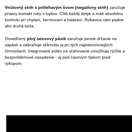
Vnútorný strih s priliehavým švom (negatívny strih)
zaručuje
priamy kontakt ruky s loptou. Cítiš každý dotyk a máš absolútnu
kontrolu pri chytaní, šermovaní a hádzaní. Rukavica vám padne
ako druhá koža.
Osvedčený
plný latexový pásik
zaručuje pevné držanie na
zápästí a zabraňuje skĺznutiu aj pri tých najintenzívnejších
činnostiach. Integrované pútko na sťahovanie umožňuje rýchle a
bezproblémové nasadenie - aj pod časovým tlakom pred
výkopom.