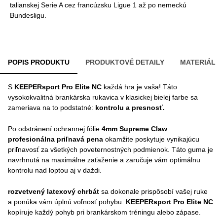
talianskej Serie A cez francúzsku Ligue 1 až po nemeckú
Bundesligu.
POPIS PRODUKTU
PRODUKTOVÉ DETAILY
MATERIÁL
S
KEEPERsport Pro Elite NC
každá hra je vaša! Táto
vysokokvalitná brankárska rukavica v klasickej bielej farbe sa
zameriava na to podstatné:
kontrolu a presnosť.
Po odstránení ochrannej fólie
4mm Supreme Claw
profesionálna priľnavá pena
okamžite poskytuje vynikajúcu
priľnavosť za všetkých poveternostných podmienok. Táto guma je
navrhnutá na maximálne zaťaženie a zaručuje vám optimálnu
kontrolu nad loptou aj v daždi.
rozvetvený latexový chrbát
sa dokonale prispôsobí vašej ruke
a ponúka vám úplnú voľnosť pohybu.
KEEPERsport Pro Elite NC
kopíruje každý pohyb pri brankárskom tréningu alebo zápase.