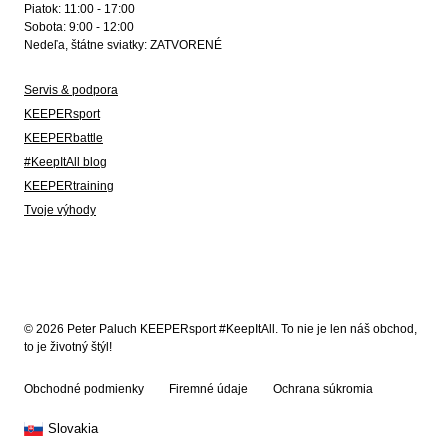
Piatok: 11:00 - 17:00
Sobota: 9:00 - 12:00
Nedeľa, štátne sviatky: ZATVORENÉ
Servis & podpora
KEEPERsport
KEEPERbattle
#KeepItAll blog
KEEPERtraining
Tvoje výhody
© 2026 Peter Paluch KEEPERsport #KeepItAll. To nie je len náš obchod,
to je životný štýl!
Obchodné podmienky
Firemné údaje
Ochrana súkromia
Slovakia